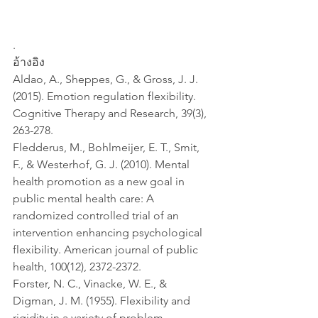
.
อ้างอิง
Aldao, A., Sheppes, G., & Gross, J. J. 
(2015). Emotion regulation flexibility. 
Cognitive Therapy and Research, 39(3), 
263-278.
Fledderus, M., Bohlmeijer, E. T., Smit, 
F., & Westerhof, G. J. (2010). Mental 
health promotion as a new goal in 
public mental health care: A 
randomized controlled trial of an 
intervention enhancing psychological 
flexibility. American journal of public 
health, 100(12), 2372-2372.
Forster, N. C., Vinacke, W. E., & 
Digman, J. M. (1955). Flexibility and 
rigidity in a variety of problem 