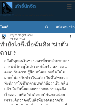
เก้าอี้นักจิต
ศูนย์บริการด้านสุขภาพจิตและการปรึกษาเชิงจิตวิทยา
สมัครสมาชิก
โพสต์
Psychologist Chair
21 ส.ค. 2564
ทำยังไงดีเมื่อฉันคิด ‘ฆ่าตัว
ตาย’ ?
สวัสดีทุกคนในช่วงเวลาที่ยากลำบากของ
การมีชีวิตอยู่ในประเทศนี้ครับ หลายคน
คงพบกับความรู้สึกเหนื่อยและท้อใจไม่
มากก็น้อยกับข่าวในแต่ละวันที่ได้พบเจอ
ทั้งที่การใช้ชีวิตตามปกติก็ถือว่าเต็มกลืน
แล้ว ในวันนี้ผมเลยอยากจะมาขอพูดถึง
เรื่องความคิด ‘ฆ่าตัวตาย’ กันซะหน่อย 
เพราะคิดว่าคงเป็นสิ่งที่บางคนอาจเริ่ม