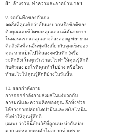
ผ้า, ล้างจาน, ทำความสะอาดบ้าน ฯลฯ
9. จดบันทึกของตัวเอง
จดสิ่งที่คุณคิดว่าเป็นแง่บวกหรือข้อดีของ
ตัวคุณและชีวิตของคุณเอง แม้มันจะยาก
ในตอนแรกแต่คุณอาจต้องลองดู พยายาม
คิดถึงสิ่งที่คนอื่นพูดถึงเกี่ยวกับจุดแข็งของ
คุณ หากเป็นไปได้ลองจดบันทึก (หรือ
ระลึกถึง) ในทุกวันว่าอะไรทำให้คุณรู้สึกดี
กับตัวเอง อะไรที่คุณทำไปบ้าง หรือใคร
ทำอะไรให้คุณรู้สึกดีบ้างในวันนั้น
10. ออกกำลังกาย
การออกกำลังกายส่งผลในแง่บวกกับ
อารมณ์และความคิดของคุณ อีกทั้งช่วย
ให้ร่างกายปล่อยโดปามีนและเซโรโทนิน
ซึ่งทำให้คุณรู้สึกดี
(ผมพบว่าวิธีนี้เป็นวิธีที่ถูกแนะนำกันบ่อย
มาก แต่หลายคนมักไม่อยากทำเพราะ