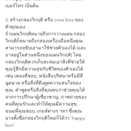
เบอร์โทร เป็นต้น
3. สร้างกล่องวิกฤติ หรือ crisis box ของ
ตัวคุณเอง
ถ้าแผนวิกฤติหมายถึงการวางแผน กล่อง
วิกฤติก็หมายถึงกล่องเครื่องมือหนึ่งคุณ
สามารถหยิบเอามาใช้ช่วยตัวเองได้ (และ
อาจอยู่ในส่วนหนึ่งของแผนวิกฤติ) โดย
กล่องวิกฤติควรเก็บสะสมเอาสิ่งที่ช่วยให้
คุณรู้สึกมีความสุขกับชีวิตของตัวเองได้ 
เช่น เพลงที่ชอบ, หนังสือปริศนาหรือมีสี
ฉูดฉาด หรือสิ่งที่ดึงดูดความสนใจของ
คุณ, คำพูดหรือสิ่งที่คุณพบว่าช่วยคุณได้
จากการปรึกษาผู้เชี่ยวชาญ, ภาพถ่ายของ
คนที่คุณรักและทำให้คุณมีความสุข, 
ขนมที่คุณชอบ, เกมส์ต่างๆ ฯลฯ ซึ่งคุณ
อาจตั้งชื่อกล่องวิกฤติใหม่ก็ได้ว่า ‘happy 
box’