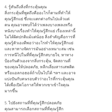
4. รู้ทันถึงสิ่งที่กระตุ้นคุณ
สิ่งกระตุ้นที่พูดถึงคืออะไรก็ตามที่ทำให้
คุณรู้สึกแย่ ซึ่งจะแตกต่างกันไปแล้วแต่
คน คุณอาจพบก็ได้ว่าเพลงบางเพลงหรือ
หนังบางเรื่องทำให้คุณรู้สึกแย่ เรื่องเหล่านี้
ไม่ได้ผิดปกติแม้แต่น้อย สิ่งสำคัญคือการที่
คุณรู้ตัวเองดีพอว่าอะไรทำให้คุณรู้สึกแย่ 
และหาทางจัดการมันอย่างเหมาะสม เช่น 
การหนีไปในที่ที่คุณรู้สึกสบายใจ, หาทาง
ป้องกันตัวเองจากสิ่งกระตุ้น, จัดสถานที่
ของคุณให้ปลอดภัย, หลีกเลี่ยงสารเสพติด
หรือแอลกอฮอล์ถ้าเป็นไปได้ ฯลฯ และอาจ
แบ่งปันกับคนรอบตัวว่าอะไรที่กระตุ้นคุณ
ได้เพื่อเปิดโอกาสให้พวกเขาเข้าใจคุณ
มากขึ้น
5. ไปยังสถานที่ที่คุณรู้สึกปลอดภัย
คุณสามารถเลือกสถานที่ที่คุณรู้สึก