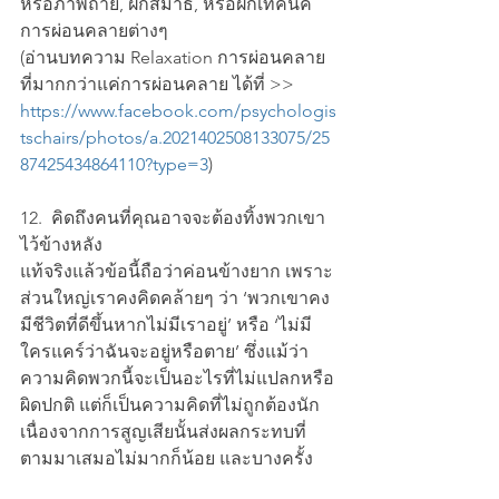
หรือภาพถ่าย, ฝึกสมาธิ, หรือฝึกเทคนิค
การผ่อนคลายต่างๆ
(อ่านบทความ Relaxation การผ่อนคลาย
ที่มากกว่าแค่การผ่อนคลาย ได้ที่ >> 
https://www.facebook.com/psychologis
tschairs/photos/a.2021402508133075/25
87425434864110?type=3
)
12.  คิดถึงคนที่คุณอาจจะต้องทิ้งพวกเขา
ไว้ข้างหลัง
แท้จริงแล้วข้อนี้ถือว่าค่อนข้างยาก เพราะ
ส่วนใหญ่เราคงคิดคล้ายๆ ว่า ‘พวกเขาคง
มีชีวิตที่ดีขึ้นหากไม่มีเราอยู่’ หรือ ‘ไม่มี
ใครแคร์ว่าฉันจะอยู่หรือตาย’ ซึ่งแม้ว่า
ความคิดพวกนี้จะเป็นอะไรที่ไม่แปลกหรือ
ผิดปกติ แต่ก็เป็นความคิดที่ไม่ถูกต้องนัก 
เนื่องจากการสูญเสียนั้นส่งผลกระทบที่
ตามมาเสมอไม่มากก็น้อย และบางครั้ง
เพื่อน ครอบครัว เพื่อนบ้าน หรือแม้แต่ผู้