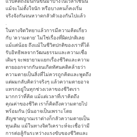
แวบคิดถึงมันกันขึ้นมาบ้างในเวลาเช่นนี้
แม้จะไม่ตั้งใจนัก หรือบางคนก็คงเริ่ม
จริงจังกันจนหวาดกลัวตัวเองกันไปแล้ว
.
ในทางจิตวิทยาแล้วการมีความคิดเกี่ยว
กับ ‘ความตาย’ ไม่ใช่เรื่องที่ผิดปกติเลย
แม้แต่น้อย ถึงแม้ในชีวิตปกติของเราที่ได้
รับอิทธิพลจากวัฒนธรรมและความเชื่อ
เดิมๆ จะพยายามแยกเรื่องชีวิตและความ
ตายออกจากกันจนเกิดทัศนคติคล้ายว่า
ความตายเป็นสิ่งที่ไม่ควรถูกคิดและพูดถึง 
แต่ผมกลับคิดว่าจริงๆ แล้วความตายอาจ
แทรกอยู่ในทุกช่วงเวลาของชีวิตเรา
มากกว่าที่คิด แม้แต่เวลาที่เราคิดถึง
คุณค่าของชีวิต เราก็คิดถึงความตายไป
พร้อมกัน (นั่นอาจเป็นเพราะโดย
สัญชาตญาณเราต่างก็กลัวความตายเป็น
ทุนเดิม แม้ในทางจิตวิเคราะห์จะเชื่อว่ามี
การต่อสู้กันระหว่างแรงขับของชีวิตและ