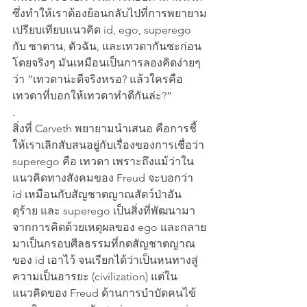
ซึ่งทำให้เราต้องย้อนกลับไปที่การพยายาม
เปรียบเทียบแนวคิด id, ego, superego 
กับ ซาตาน, ตัวฉัน, และเทวดากันซะก่อน 
โดยจริงๆ มันเหมือนเป็นการลองคิดง่ายๆ 
ว่า “เทวดาน่ะดีจริงหรอ? แล้วใครคือ
เทวดาที่บอกให้เทวดาทำดีกันล่ะ?”
.
สิ่งที่ Carveth พยายามนำเสนอ คือการชี้
ให้เราเลิกสับสนอยู่กับเรื่องของการเชื่อว่า 
superego คือ เทวดา เพราะถึงแม้ว่าใน
แนวคิดทางสังคมของ Freud จะบอกว่า 
id เหมือนกับสัญชาตญาณสัตว์ป่าอัน
ดุร้าย และ superego เป็นสิ่งที่พัฒนามา
จากการคิดด้วยเหตุผลของ ego และกลาย
มาเป็นกรอบศีลธรรมที่กดสัญชาตญาณ
ของ id เอาไว้ จนเรียกได้ว่าเป็นหนทางสู่
ความเป็นอารยะ (civilization) แต่ใน
แนวคิดของ Freud ด้านการบำบัดคนไข้