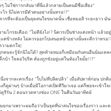
ๆ ไม่ใช่การกลับมาที่นี่แล้วกลายเป็นคนมีชื่อเสียง”
าอะไร นิไม่ควรมีตัวตนอย่างนั้นหรอ!?”
ไม่ควรที่จะต้องเป็นจุดสนใจขนาดนั้น เชื่อหมอสิ ระยะยาว มัน
ความโกรธเคือง) “ไม่ดียังไง!? นิควรเป็นช่างแต่งหน้า แล้วอยู
ู่แต่ข้างหลัง ไม่ควรออกไปเสนอหน้าอย่างนั้นจะดีกว่าหรอ!
วยความตกใจ)
กคนจะรู้จักนิไม่ได้? สุดท้ายหมอก็เหมือนกับคนอื่นนั่นแหละ 
็กบ้า ใจคอวิปริต ต้องถูกขังอยู่แต่ในห้องใจมั้ย!!?”
่งจากละครเรื่อง “ใบไม่ที่ปลิดปลิว” เมื่อสัปดาห์ก่อน ปกติแ
องก็ดูผ่านๆ บ้างเมื่อมีโอกาสเปิดทีวีมาเจอ แต่ก็พอจะเข้าใจเน
้ดูรีรัน 2 ตอนรวดทางช่อง ONE ในคืนวันอาทิตย์
มยกมาเพราะผมถือว่าเป็นจุดที่น่าสนใจของเรื่องราว และคล