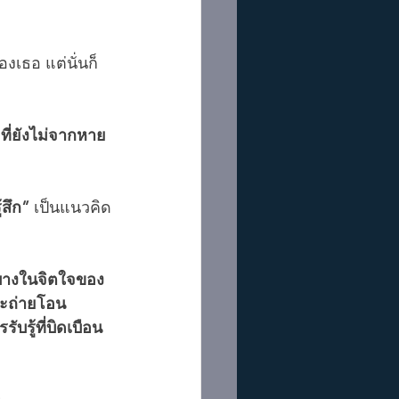
องเธอ แต่นั่นก็
่ยังไม่จากหาย 
สึก”
 เป็นแนวคิด
ะบางในจิตใจของ
อจะถ่ายโอน 
ับรู้ที่บิดเบือน