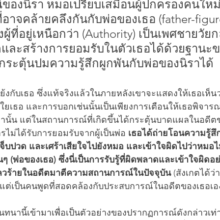
ของนิรา หมอเปรียบเสมือนผู้ปกครองคนใหม
่อาจคล้ายคลึงกันกับพ่อของเธอ (father-figur
ู้ที่อยู่เหนือกว่า (Authority) เป็นเพศชายวั
และสร้างการยอมรับในตัวเธอได้ด้วยฐานะข
าที่กระตุ้นปมความรู้สึกผูกพันกับพ่อของนิราได้
แย้งกับเธอ ซึ่งแท้จริงแล้วในภายหลังเขาจะแสดงให้เธอเห็
นใยเธอ และการบอกเช่นนั้นเป็นเพียงการเตือนให้เธอพิจาร
่านั้น แต่ในสถานการณ์ที่เกิดขึ้นได้กระตุ้นบาดแผลในอดีต
ไม่ได้รับการยอมรับจากผู้เป็นพ่อ 
เธอได้ถ่ายโอนความรู้สึ
เจ็บปวด และเศร้าเสียใจไปยังหมอ และเข้าใจผิดไปว่าหมอไ
ๆ (พ่อของเธอ) ซึ่งนี่เป็นการรับรู้ที่ผิดพลาดและเข้าใจผิด
วร้ายในอดีตมาตีความสถานการณ์ในปัจจุบัน
 (สังเกตได้ว่
 แต่เป็นคนพูดที่สอดคล้องกับประสบการณ์ในอดีตของเธอเอ
นานี้เข้ามาเพื่อเป็นตัวอย่างของปรากฏการณ์ดังกล่าวเท่าน