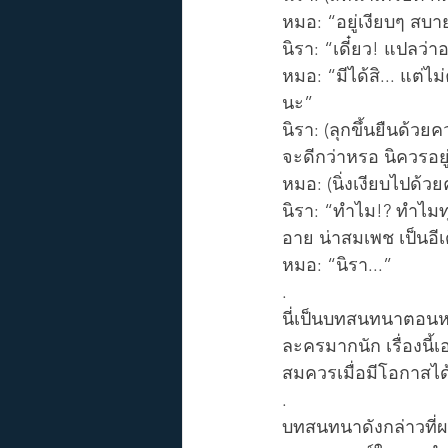
หมอ: “อยู่เงียบๆ สบาย
นิรา: “เดี๋ยว! แปลว่
หมอ: “มีได้สิ... แต่
นะ”
นิรา: (ลุกขึ้นยืนด้วย
จะดีกว่าหรอ นิควรอย
หมอ: (นิ่งเงียบไปด้
นิรา: “ทำไม!? ทำไมทุ
อาย น่าสมเพช เป็นอีเด
หมอ: “นิรา...”
.
นี่เป็นบทสนทนาตอนหนึ
ละครมากนัก เรื่องนี้เ
สมควรเมื่อมีโอกาสได
.
บทสนทนาดังกล่าวที่ผ