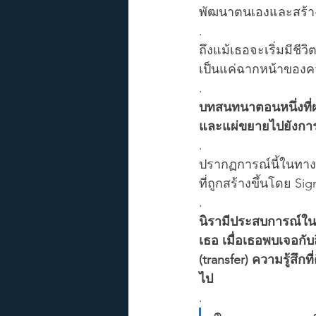
พัฒนาตนเองและสร้างชี
.
ถึงแม้เธอจะเริ่มมีชีวิ
เป็นแค่ฉากหน้าของค
.
บทสนทนาตอนหนึ่งที่
และแผ่ขยายไปยังการร
.
ปรากฏการณ์นี้ในทางจ
ที่ถูกสร้างขึ้นโดย Si
.
นิรามีประสบการณ์ในอ
เธอ เมื่อเธอพบเจอกับส
(transfer) ความรู้สึก
ไป
.