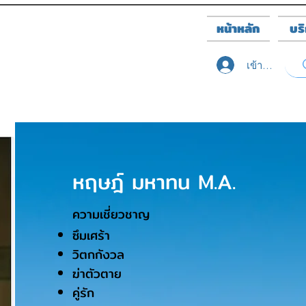
หน้าหลัก
บร
เข้าสู่ระบบ
หฤษฎ์ มหาทน M.A.
ความเชี่ยวชาญ
ซึมเศร้า
วิตกกังวล
ฆ่าตัวตาย
คู่รัก