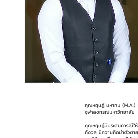
คุณหฤษฎ์ มหาทน (M.A.) เ
จุฬาลงกรณ์มหาวิทยาลัย
คุณหฤษฎ์มีประสบการณ์ให้
กังวล มีความคิดฆ่าตัวตาย